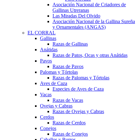
Asociación Nacional de Criadores de
Gallinas Utreranas
Las Miradas Del Olvido
Asociación Nacional de la Gallina Sureña
y Ornamentales (ANGAS)
EL CORRAL
Gallinas
Razas de Gallinas
Anátidas
Razas de Patos, Ocas y otras Anátidas
Pavos
Razas de Pavos
Palomas y Tórtolas
Razas de Palomas y Tórtolas
Aves de Caza
Especies de Aves de Caza
Vacas
Razas de Vacas
Ovejas y Cabras
Razas de Ovejas y Cabras
Cerdos
Razas de Cerdos
Conejos
Razas de Conejos
Caballos y Burros