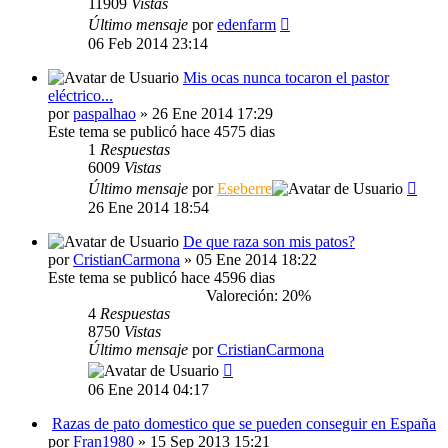
11909
Vistas
Último mensaje
por
edenfarm
06 Feb 2014 23:14
Mis ocas nunca tocaron el pastor
eléctrico...
por
paspalhao
» 26 Ene 2014 17:29
Este tema se publicó hace 4575 dias
1
Respuestas
6009
Vistas
Último mensaje
por
Eseberre
26 Ene 2014 18:54
De que raza son mis patos?
por
CristianCarmona
» 05 Ene 2014 18:22
Este tema se publicó hace 4596 dias
Valoreción: 20%
4
Respuestas
8750
Vistas
Último mensaje
por
CristianCarmona
06 Ene 2014 04:17
Razas de pato domestico que se pueden conseguir en España
por
Fran1980
» 15 Sep 2013 15:21