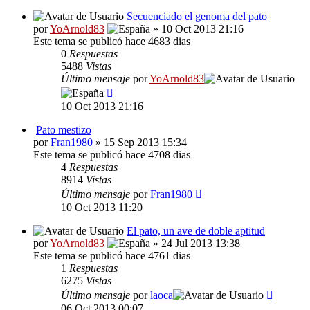
Secuenciado el genoma del pato
por
YoArnold83
» 10 Oct 2013 21:16
Este tema se publicó hace 4683 dias
0
Respuestas
5488
Vistas
Último mensaje
por
YoArnold83
10 Oct 2013 21:16
Pato mestizo
por
Fran1980
» 15 Sep 2013 15:34
Este tema se publicó hace 4708 dias
4
Respuestas
8914
Vistas
Último mensaje
por
Fran1980
10 Oct 2013 11:20
El pato, un ave de doble aptitud
por
YoArnold83
» 24 Jul 2013 13:38
Este tema se publicó hace 4761 dias
1
Respuestas
6275
Vistas
Último mensaje
por
laoca
06 Oct 2013 00:07