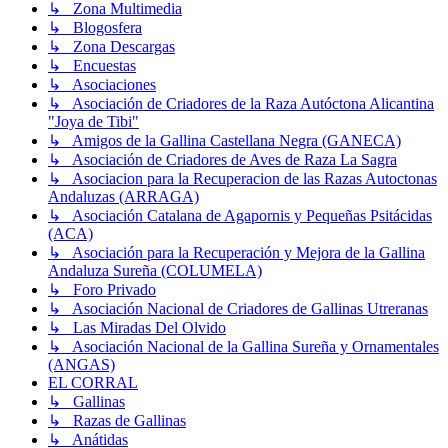
↳ Zona Multimedia
↳ Blogosfera
↳ Zona Descargas
↳ Encuestas
↳ Asociaciones
↳ Asociación de Criadores de la Raza Autóctona Alicantina
"Joya de Tibi"
↳ Amigos de la Gallina Castellana Negra (GANECA)
↳ Asociación de Criadores de Aves de Raza La Sagra
↳ Asociacion para la Recuperacion de las Razas Autoctonas
Andaluzas (ARRAGA)
↳ Asociación Catalana de Agapornis y Pequeñas Psitácidas
(ACA)
↳ Asociación para la Recuperación y Mejora de la Gallina
Andaluza Sureña (COLUMELA)
↳ Foro Privado
↳ Asociación Nacional de Criadores de Gallinas Utreranas
↳ Las Miradas Del Olvido
↳ Asociación Nacional de la Gallina Sureña y Ornamentales
(ANGAS)
EL CORRAL
↳ Gallinas
↳ Razas de Gallinas
↳ Anátidas