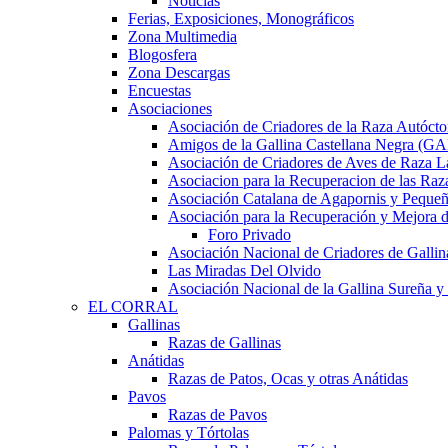
Noticias
Ferias, Exposiciones, Monográficos
Zona Multimedia
Blogosfera
Zona Descargas
Encuestas
Asociaciones
Asociación de Criadores de la Raza Autócto
Amigos de la Gallina Castellana Negra (
Asociación de Criadores de Aves de Raza L
Asociacion para la Recuperacion de las 
Asociación Catalana de Agapornis y Pequeñ
Asociación para la Recuperación y Mejor
Foro Privado
Asociación Nacional de Criadores de Gallin
Las Miradas Del Olvido
Asociación Nacional de la Gallina Sureña
EL CORRAL
Gallinas
Razas de Gallinas
Anátidas
Razas de Patos, Ocas y otras Anátidas
Pavos
Razas de Pavos
Palomas y Tórtolas