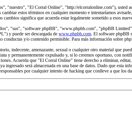
s", "nuestro", "El Corral Online", "http://elcorralonline.com"), usted 
s cambiar estos términos en cualquier momento e intentaríamos avisarle,
os cambios significa que acuerda estar legalmente sometido a esos nuev
"ellos", "sus", "software phpBB", "www.phpbb.com", "phpBB Limited", 
GPL") y puede ser descargada de
www.phpbb.com
. El software phpBB s
o conductas y/o contenido permisible. Para más información sobre phpB
rio, indecente, amenazante, sexual o cualquier otro material que pueda 
iata y permanentemente expulsado y, si lo creemos oportuno, con notific
iciones. Acuerda que "El Corral Online" tiene derecho a eliminar, edita
a ingresado será almacenada en una base de datos. Dado que esta infor
responsables por cualquier intento de hacking que conlleve a que los d