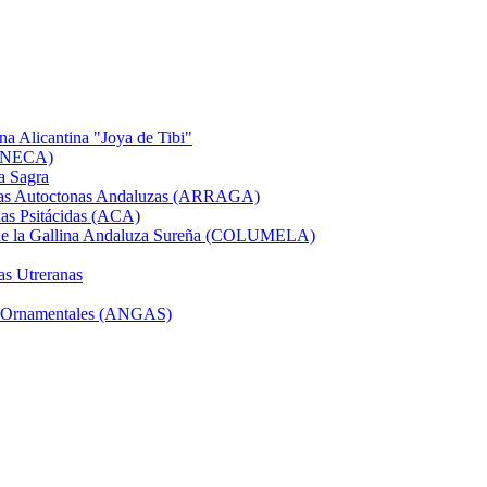
na Alicantina "Joya de Tibi"
GANECA)
a Sagra
Razas Autoctonas Andaluzas (ARRAGA)
as Psitácidas (ACA)
a de la Gallina Andaluza Sureña (COLUMELA)
as Utreranas
 y Ornamentales (ANGAS)