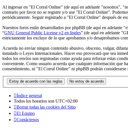
Al ingresar en "El Corral Online" (de aquí en adelante "nosotros", "no
contrario por favor no se registre y/o use "El Corral Online". Podemo
periódicamente. Seguir registrado a "El Corral Online" después de es
Nuestros foros están desarrollados por phpBB (de aquí en adelante 
“
GNU General Public License v2 en Ingles
” (de aquí en adelante "
estrictamente los excluye de lo que aprobamos y/o desaprobamos com
Acuerda no enviar ningun contenido abusivo, obsceno, vulgar, difamato
instalado o Leyes Internacionales. Hacer eso provocará que sea inmed
todos los envíos son registradas como ayuda para reforzar estas cond
conveniente. Como usuario acuerda que cualquier información que hay
consentimiento, ni "El Corral Online" ni phpBB podrán considerarse 
Índice general
Todos los horarios son
UTC+02:00
Borrar todas las cookies del Sitio
El Equipo
Contáctenos