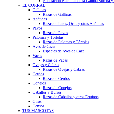
Asociación Nacional de la Gallina Sureña
EL CORRAL
Gallinas
Razas de Gallinas
Anátidas
Razas de Patos, Ocas y otras Anátidas
Pavos
Razas de Pavos
Palomas y Tórtolas
Razas de Palomas y Tórtolas
Aves de Caza
Especies de Aves de Caza
Vacas
Razas de Vacas
Ovejas y Cabras
Razas de Ovejas y Cabras
Cerdos
Razas de Cerdos
Conejos
Razas de Conejos
Caballos y Burros
Razas de Caballos y otros Equinos
Otros
Censos
TUS MASCOTAS