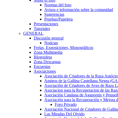
Sobre el foro
Normas del foro
Avisos e información sobre la comunidad
Sugerencias
Pruebas/Papelera
Presentaciones
Tutoriales
GENERAL
Discusión general
Noticias
Ferias, Exposiciones, Monográficos
Zona Multimedia
Blogosfera
Zona Descargas
Encuestas
Asociaciones
Asociación de Criadores de la Raza Autócto
Amigos de la Gallina Castellana Negra (
Asociación de Criadores de Aves de Raza L
Asociacion para la Recuperacion de las 
Asociación Catalana de Agapornis y Pequeñ
Asociación para la Recuperación y Mejor
Foro Privado
Asociación Nacional de Criadores de Gallin
Las Miradas Del Olvido