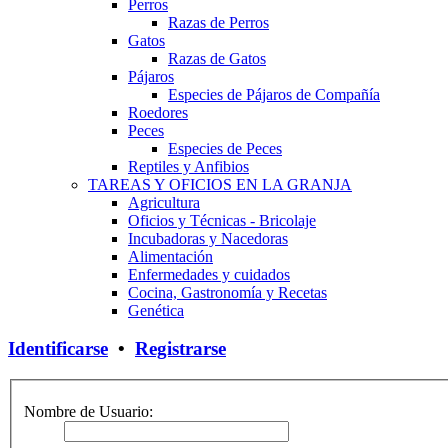
Perros
Razas de Perros
Gatos
Razas de Gatos
Pájaros
Especies de Pájaros de Compañía
Roedores
Peces
Especies de Peces
Reptiles y Anfibios
TAREAS Y OFICIOS EN LA GRANJA
Agricultura
Oficios y Técnicas - Bricolaje
Incubadoras y Nacedoras
Alimentación
Enfermedades y cuidados
Cocina, Gastronomía y Recetas
Genética
Identificarse
•
Registrarse
Nombre de Usuario: