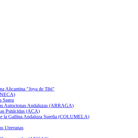
na Alicantina "Joya de Tibi"
GANECA)
a Sagra
Razas Autoctonas Andaluzas (ARRAGA)
as Psitácidas (ACA)
a de la Gallina Andaluza Sureña (COLUMELA)
as Utreranas