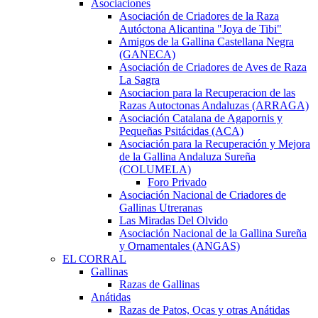
Asociaciones
Asociación de Criadores de la Raza
Autóctona Alicantina "Joya de Tibi"
Amigos de la Gallina Castellana Negra
(GANECA)
Asociación de Criadores de Aves de Raza
La Sagra
Asociacion para la Recuperacion de las
Razas Autoctonas Andaluzas (ARRAGA)
Asociación Catalana de Agapornis y
Pequeñas Psitácidas (ACA)
Asociación para la Recuperación y Mejora
de la Gallina Andaluza Sureña
(COLUMELA)
Foro Privado
Asociación Nacional de Criadores de
Gallinas Utreranas
Las Miradas Del Olvido
Asociación Nacional de la Gallina Sureña
y Ornamentales (ANGAS)
EL CORRAL
Gallinas
Razas de Gallinas
Anátidas
Razas de Patos, Ocas y otras Anátidas