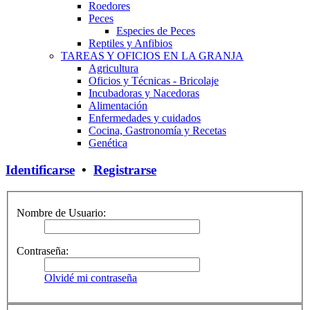
Roedores
Peces
Especies de Peces
Reptiles y Anfibios
TAREAS Y OFICIOS EN LA GRANJA
Agricultura
Oficios y Técnicas - Bricolaje
Incubadoras y Nacedoras
Alimentación
Enfermedades y cuidados
Cocina, Gastronomía y Recetas
Genética
Identificarse
•
Registrarse
Nombre de Usuario:
Contraseña:
Olvidé mi contraseña