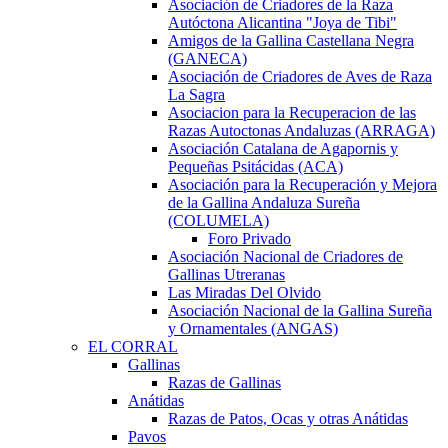
Asociación de Criadores de la Raza
Autóctona Alicantina "Joya de Tibi"
Amigos de la Gallina Castellana Negra
(GANECA)
Asociación de Criadores de Aves de Raza
La Sagra
Asociacion para la Recuperacion de las
Razas Autoctonas Andaluzas (ARRAGA)
Asociación Catalana de Agapornis y
Pequeñas Psitácidas (ACA)
Asociación para la Recuperación y Mejora
de la Gallina Andaluza Sureña
(COLUMELA)
Foro Privado
Asociación Nacional de Criadores de
Gallinas Utreranas
Las Miradas Del Olvido
Asociación Nacional de la Gallina Sureña
y Ornamentales (ANGAS)
EL CORRAL
Gallinas
Razas de Gallinas
Anátidas
Razas de Patos, Ocas y otras Anátidas
Pavos