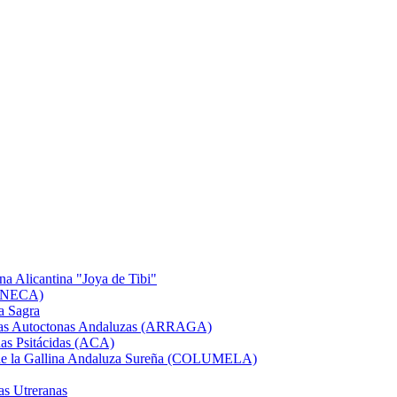
na Alicantina "Joya de Tibi"
GANECA)
a Sagra
Razas Autoctonas Andaluzas (ARRAGA)
as Psitácidas (ACA)
a de la Gallina Andaluza Sureña (COLUMELA)
as Utreranas