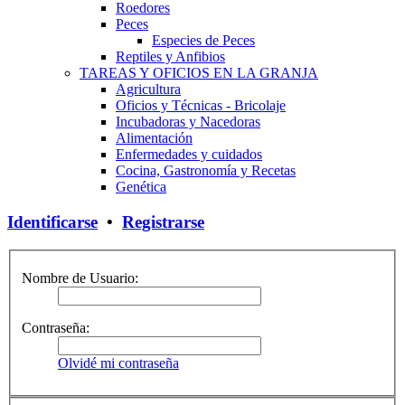
Roedores
Peces
Especies de Peces
Reptiles y Anfibios
TAREAS Y OFICIOS EN LA GRANJA
Agricultura
Oficios y Técnicas - Bricolaje
Incubadoras y Nacedoras
Alimentación
Enfermedades y cuidados
Cocina, Gastronomía y Recetas
Genética
Identificarse
•
Registrarse
Nombre de Usuario:
Contraseña:
Olvidé mi contraseña