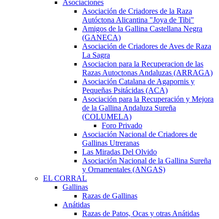
Asociaciones
Asociación de Criadores de la Raza
Autóctona Alicantina "Joya de Tibi"
Amigos de la Gallina Castellana Negra
(GANECA)
Asociación de Criadores de Aves de Raza
La Sagra
Asociacion para la Recuperacion de las
Razas Autoctonas Andaluzas (ARRAGA)
Asociación Catalana de Agapornis y
Pequeñas Psitácidas (ACA)
Asociación para la Recuperación y Mejora
de la Gallina Andaluza Sureña
(COLUMELA)
Foro Privado
Asociación Nacional de Criadores de
Gallinas Utreranas
Las Miradas Del Olvido
Asociación Nacional de la Gallina Sureña
y Ornamentales (ANGAS)
EL CORRAL
Gallinas
Razas de Gallinas
Anátidas
Razas de Patos, Ocas y otras Anátidas