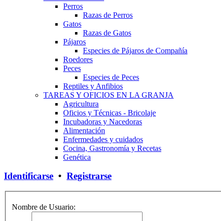
Perros
Razas de Perros
Gatos
Razas de Gatos
Pájaros
Especies de Pájaros de Compañía
Roedores
Peces
Especies de Peces
Reptiles y Anfibios
TAREAS Y OFICIOS EN LA GRANJA
Agricultura
Oficios y Técnicas - Bricolaje
Incubadoras y Nacedoras
Alimentación
Enfermedades y cuidados
Cocina, Gastronomía y Recetas
Genética
Identificarse
•
Registrarse
Nombre de Usuario: