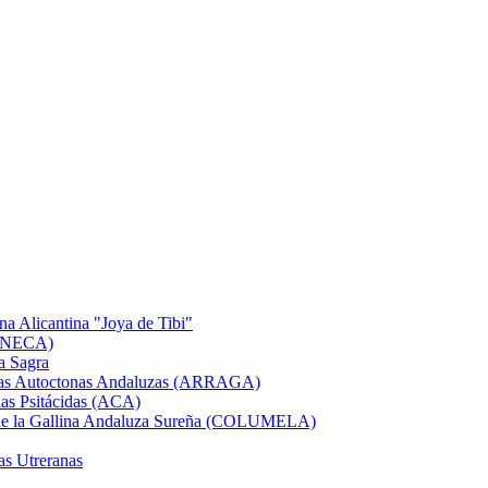
na Alicantina "Joya de Tibi"
GANECA)
a Sagra
Razas Autoctonas Andaluzas (ARRAGA)
as Psitácidas (ACA)
a de la Gallina Andaluza Sureña (COLUMELA)
as Utreranas