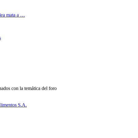
elea mata a …
s
onados con la temática del foro
limentos S.A.