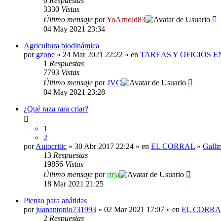
0
Respuestas
3330
Vistas
Último mensaje
por
YoArnold83
04 May 2021 23:34
Agricultura biodinámica
por
gzone
» 24 Mar 2021 22:22 » en
TAREAS Y OFICIOS E
1
Respuestas
7793
Vistas
Último mensaje
por
JVC
04 May 2021 23:28
¿Qué raza rara criar?
1
2
por
Autocritic
» 30 Abr 2017 22:24 » en
EL CORRAL
»
Galli
13
Respuestas
19856
Vistas
Último mensaje
por
rtrja
18 Mar 2021 21:25
Pienso para anátidas
por
juanantonio731993
» 02 Mar 2021 17:07 » en
EL CORRA
2
Respuestas