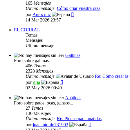
165
Mensajes
Último mensaje
Cómo criar vuestra raza
Ver
por
Autocritic
último
14 Mar 2026 23:57
mensaje
EL CORRAL
Temas
Mensajes
Último mensaje
Gallinas
Foro sobre gallinas
406
Temas
2328
Mensajes
Último mensaje
Re: Cómo crear l
Ver
por
rtrja
último
02 May 2026 00:49
mensaje
Anátidas
Foro sobre patos, ocas, gansos...
27
Temas
130
Mensajes
Último mensaje
Re: Pienso para anátidas
Ver
por
juanantonio731993
último