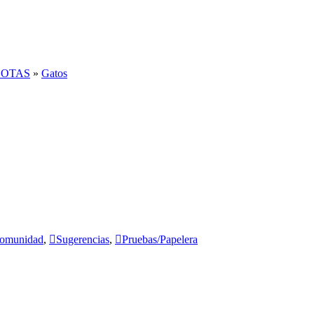
COTAS
»
Gatos
 comunidad
,
Sugerencias
,
Pruebas/Papelera