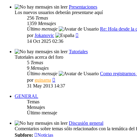
mensaje
Presentaciones
Los nuevos usuarios deberán presentarse aquí
256
Temas
1359
Mensajes
Último mensaje
Re: Hola desde la 
Ver
por
Jokanovic
último
14 Oct 2025 02:36
mensaje
Tutoriales
Tutoriales acerca del foro
5
Temas
9
Mensajes
Último mensaje
Como registrarnos 
Ver
por
guinama
último
31 May 2013 14:37
mensaje
GENERAL
Temas
Mensajes
Último mensaje
Discusión general
Comentarios sobre temas sólo relacionados con la temática del 
Subforo:
Noticias