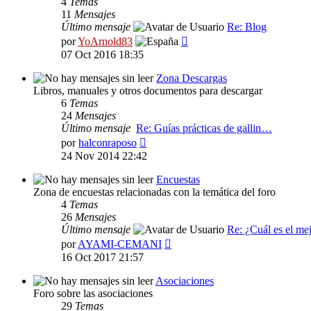
4
Temas
11
Mensajes
Último mensaje
Re: Blog
Ver
por
YoArnold83
último
07 Oct 2016 18:35
mensaje
Zona Descargas
Libros, manuales y otros documentos para descargar
6
Temas
24
Mensajes
Último mensaje
Re: Guías prácticas de gallin…
Ver
por
halconraposo
último
24 Nov 2014 22:42
mensaje
Encuestas
Zona de encuestas relacionadas con la temática del foro
4
Temas
26
Mensajes
Último mensaje
Re: ¿Cuál es el me
Ver
por
AYAMI-CEMANI
último
16 Oct 2017 21:57
mensaje
Asociaciones
Foro sobre las asociaciones
29
Temas