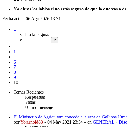
No abras los labios si no estás seguro de que lo que vas a d
Fecha actual 06 Ago 2026 13:31
Página
10
Ir a la página:
de
10
Anterior
1
…
6
7
8
9
10
Temas Recientes
Respuestas
Vistas
Último mensaje
El Ministerio de Agricultura concede a la raza de Gallinas Utr
por
YoArnold83
» 04 May 2021 23:34 » en
GENERAL
»
Disc