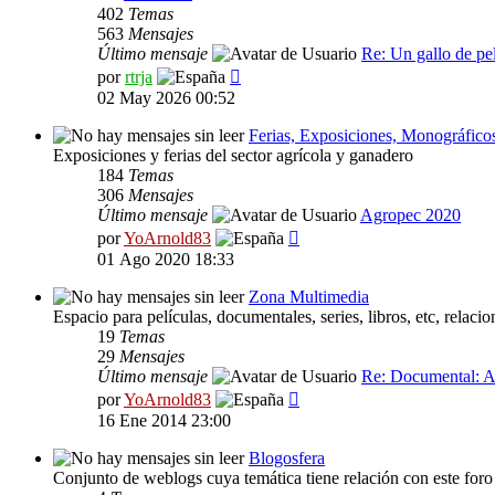
402
Temas
563
Mensajes
Último mensaje
Re: Un gallo de p
Ver
por
rtrja
último
02 May 2026 00:52
mensaje
Ferias, Exposiciones, Monográfico
Exposiciones y ferias del sector agrícola y ganadero
184
Temas
306
Mensajes
Último mensaje
Agropec 2020
Ver
por
YoArnold83
último
01 Ago 2020 18:33
mensaje
Zona Multimedia
Espacio para películas, documentales, series, libros, etc, relaci
19
Temas
29
Mensajes
Último mensaje
Re: Documental: A
Ver
por
YoArnold83
último
16 Ene 2014 23:00
mensaje
Blogosfera
Conjunto de weblogs cuya temática tiene relación con este foro