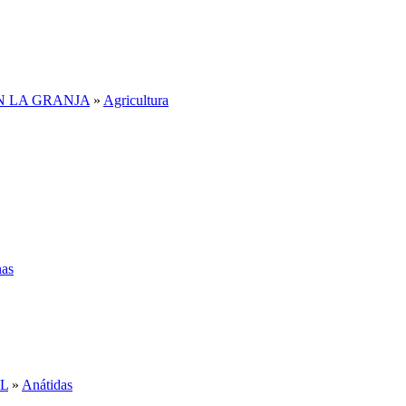
N LA GRANJA
»
Agricultura
nas
L
»
Anátidas