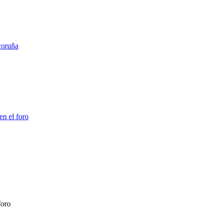
coruña
en el foro
foro