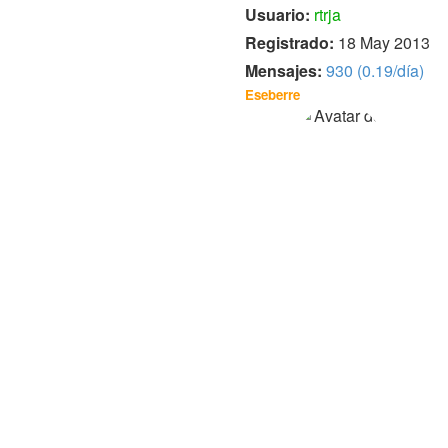
Usuario:
rtrja
Registrado:
18 May 2013
Mensajes:
930 (0.19/día)
Eseberre
Usuario:
Eseberre
Registrado:
24 May 2013
Mensajes:
580 (0.12/día)
guinama