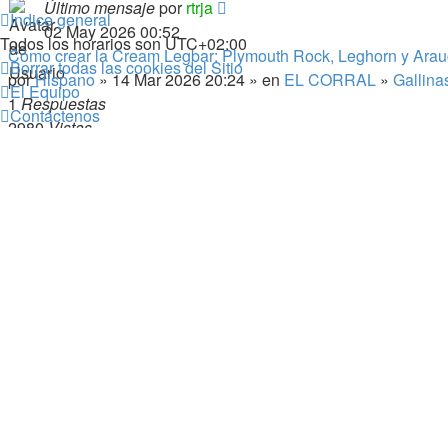
Último mensaje
por
rtrja
Índice general
02 May 2026 00:52
Todos los horarios son
UTC+02:00
Cómo crear la Cream Legbar: Plymouth Rock, Leghorn y Ara
Borrar todas las cookies del Sitio
por
Hispano
» 14 Mar 2026 20:24 » en
EL CORRAL
»
Gallina
El Equipo
1
Respuestas
Contáctenos
2980
Vistas
Último mensaje
por
rtrja
02 May 2026 00:49
Cómo criar vuestra raza
por
Autocritic
» 14 Mar 2026 23:57 » en
GENERAL
»
Asociac
0
Respuestas
2477
Vistas
Último mensaje
por
Autocritic
14 Mar 2026 23:57
26 GENES que debes conocer antes de Crear Nuevas Razas
por
Hispano
» 14 Mar 2026 20:34 » en
EL CORRAL
»
Gallina
0
Respuestas
2515
Vistas
Último mensaje
por
Hispano