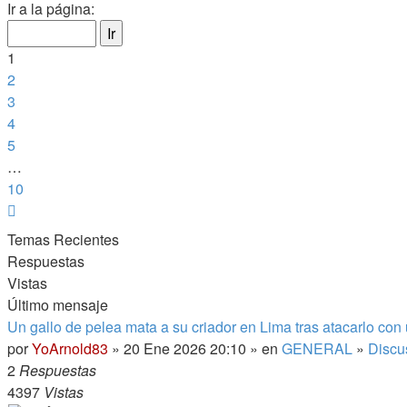
1
Ir a la página:
de
10
1
2
3
4
5
…
10
Siguiente
Temas Recientes
Respuestas
Vistas
Último mensaje
Un gallo de pelea mata a su criador en Lima tras atacarlo con
por
YoArnold83
» 20 Ene 2026 20:10 » en
GENERAL
»
Discu
2
Respuestas
4397
Vistas