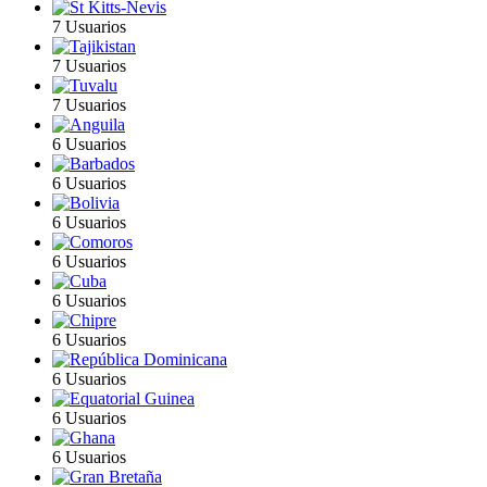
7 Usuarios
7 Usuarios
7 Usuarios
6 Usuarios
6 Usuarios
6 Usuarios
6 Usuarios
6 Usuarios
6 Usuarios
6 Usuarios
6 Usuarios
6 Usuarios