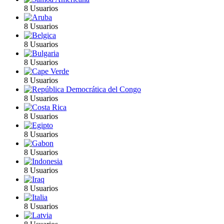
8 Usuarios
8 Usuarios
8 Usuarios
8 Usuarios
8 Usuarios
8 Usuarios
8 Usuarios
8 Usuarios
8 Usuarios
8 Usuarios
8 Usuarios
8 Usuarios