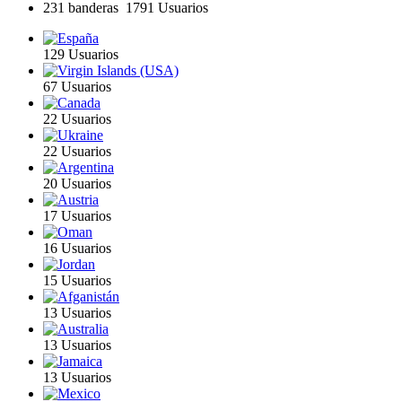
231 banderas 1791 Usuarios
129 Usuarios
67 Usuarios
22 Usuarios
22 Usuarios
20 Usuarios
17 Usuarios
16 Usuarios
15 Usuarios
13 Usuarios
13 Usuarios
13 Usuarios