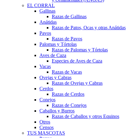
EL CORRAL
Gallinas
Razas de Gallinas
Anátidas
Razas de Patos, Ocas y otras Anátidas
Pavos
Razas de Pavos
Palomas y Tórtolas
Razas de Palomas y Tórtolas
Aves de Caza
Especies de Aves de Caza
Vacas
Razas de Vacas
Ovejas y Cabras
Razas de Ovejas y Cabras
Cerdos
Razas de Cerdos
Conejos
Razas de Conejos
Caballos y Burros
Razas de Caballos y otros Equinos
Otros
Censos
TUS MASCOTAS