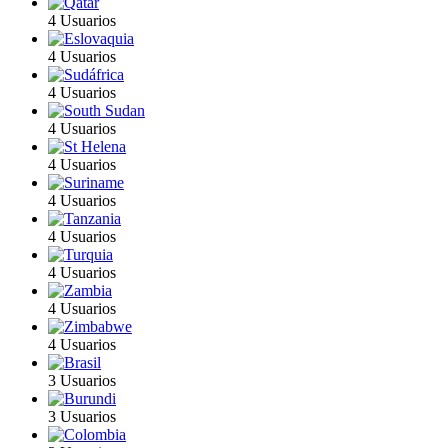
4 Usuarios
4 Usuarios
4 Usuarios
4 Usuarios
4 Usuarios
4 Usuarios
4 Usuarios
4 Usuarios
4 Usuarios
4 Usuarios
3 Usuarios
3 Usuarios