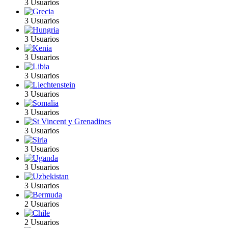
3 Usuarios
3 Usuarios
3 Usuarios
3 Usuarios
3 Usuarios
3 Usuarios
3 Usuarios
3 Usuarios
3 Usuarios
3 Usuarios
3 Usuarios
2 Usuarios
2 Usuarios