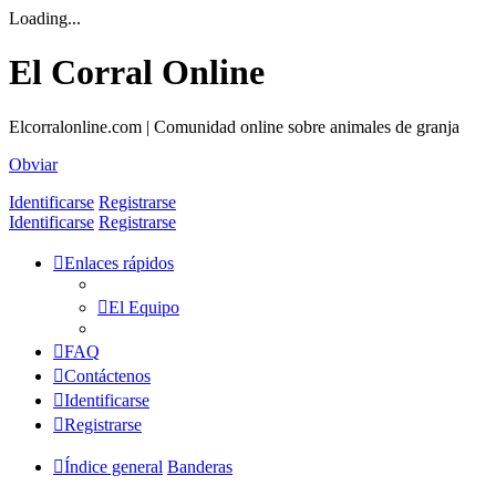
Loading...
El Corral Online
Elcorralonline.com | Comunidad online sobre animales de granja
Obviar
Identificarse
Registrarse
Identificarse
Registrarse
Enlaces rápidos
El Equipo
FAQ
Contáctenos
Identificarse
Registrarse
Índice general
Banderas