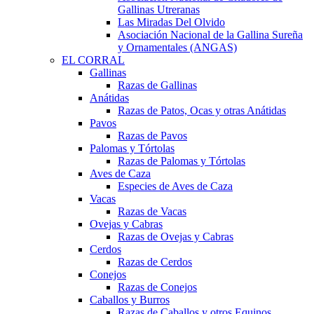
Gallinas Utreranas
Las Miradas Del Olvido
Asociación Nacional de la Gallina Sureña
y Ornamentales (ANGAS)
EL CORRAL
Gallinas
Razas de Gallinas
Anátidas
Razas de Patos, Ocas y otras Anátidas
Pavos
Razas de Pavos
Palomas y Tórtolas
Razas de Palomas y Tórtolas
Aves de Caza
Especies de Aves de Caza
Vacas
Razas de Vacas
Ovejas y Cabras
Razas de Ovejas y Cabras
Cerdos
Razas de Cerdos
Conejos
Razas de Conejos
Caballos y Burros
Razas de Caballos y otros Equinos