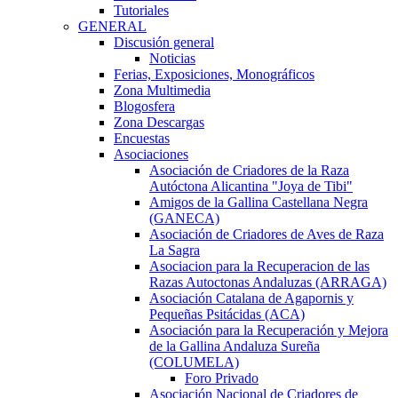
Tutoriales
GENERAL
Discusión general
Noticias
Ferias, Exposiciones, Monográficos
Zona Multimedia
Blogosfera
Zona Descargas
Encuestas
Asociaciones
Asociación de Criadores de la Raza
Autóctona Alicantina "Joya de Tibi"
Amigos de la Gallina Castellana Negra
(GANECA)
Asociación de Criadores de Aves de Raza
La Sagra
Asociacion para la Recuperacion de las
Razas Autoctonas Andaluzas (ARRAGA)
Asociación Catalana de Agapornis y
Pequeñas Psitácidas (ACA)
Asociación para la Recuperación y Mejora
de la Gallina Andaluza Sureña
(COLUMELA)
Foro Privado
Asociación Nacional de Criadores de