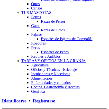
Otros
Censos
TUS MASCOTAS
Perros
Razas de Perros
Gatos
Razas de Gatos
Pájaros
Especies de Pájaros de Compañía
Roedores
Peces
Especies de Peces
Reptiles y Anfibios
TAREAS Y OFICIOS EN LA GRANJA
Agricultura
Oficios y Técnicas - Bricolaje
Incubadoras y Nacedoras
Alimentación
Enfermedades y cuidados
Cocina, Gastronomía y Recetas
Genética
Identificarse
•
Registrarse