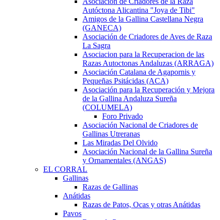
Asociación de Criadores de la Raza
Autóctona Alicantina "Joya de Tibi"
Amigos de la Gallina Castellana Negra
(GANECA)
Asociación de Criadores de Aves de Raza
La Sagra
Asociacion para la Recuperacion de las
Razas Autoctonas Andaluzas (ARRAGA)
Asociación Catalana de Agapornis y
Pequeñas Psitácidas (ACA)
Asociación para la Recuperación y Mejora
de la Gallina Andaluza Sureña
(COLUMELA)
Foro Privado
Asociación Nacional de Criadores de
Gallinas Utreranas
Las Miradas Del Olvido
Asociación Nacional de la Gallina Sureña
y Ornamentales (ANGAS)
EL CORRAL
Gallinas
Razas de Gallinas
Anátidas
Razas de Patos, Ocas y otras Anátidas
Pavos